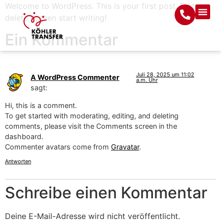
Welcome to WordPress. This is your first post. Edit or
delete it, then start writing!
Ein Kommentar
4.
Juli 28, 2025 um 11:02
A WordPress Commenter
a.m. Uhr
sagt:
Hi, this is a comment.
To get started with moderating, editing, and deleting
comments, please visit the Comments screen in the
dashboard.
Commenter avatars come from
Gravatar
.
Antworten
Schreibe einen Kommentar
Deine E-Mail-Adresse wird nicht veröffentlicht.